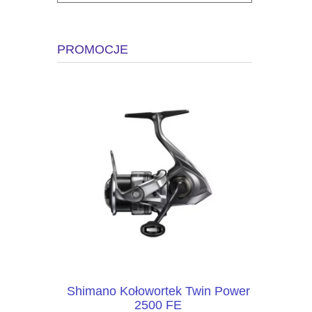
PROMOCJE
Carryall S
Shimano Kołowortek Twin Power
Fox Rage 
2500 FE