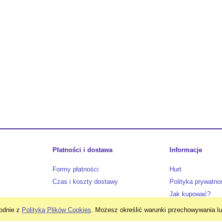
549,00 zł
1 350,00 zł
599,00 zł
1 599,00 zł
 regularna:
Cena regularna:
do koszyka
do koszyka
Płatności i dostawa
Informacje
Formy płatności
Hurt
Czas i koszty dostawy
Polityka prywatno
Jak kupować?
godnie z
Polityką Plików Cookies
. Możesz określić warunki przechowywania lu
Sklep internetowy Shoper.pl