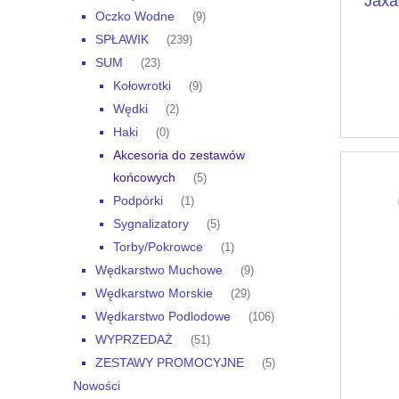
Jaxa
Oczko Wodne
(9)
SPŁAWIK
(239)
SUM
(23)
Kołowrotki
(9)
Wędki
(2)
Haki
(0)
Akcesoria do zestawów
końcowych
(5)
Podpórki
(1)
Sygnalizatory
(5)
Torby/Pokrowce
(1)
Wędkarstwo Muchowe
(9)
Wędkarstwo Morskie
(29)
Wędkarstwo Podlodowe
(106)
WYPRZEDAŻ
(51)
ZESTAWY PROMOCYJNE
(5)
Nowości