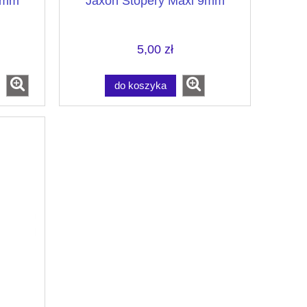
7mm
Jaxon Stopery Maxi 9mm
5,00 zł
do koszyka