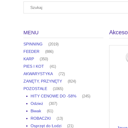
Akceso
MENU
SPINNING
(2019)
FEEDER
(886)
KARP
(350)
PIES I KOT
(41)
AKWARYSTYKA
(72)
ZANĘTY, PRZYNĘTY
(824)
POZOSTAŁE
(1065)
HITY CENOWE DO -58%
(245)
Odzież
(307)
Biwak
(61)
ROBACZKI
(13)
Osprzęt do Łodzi
(21)