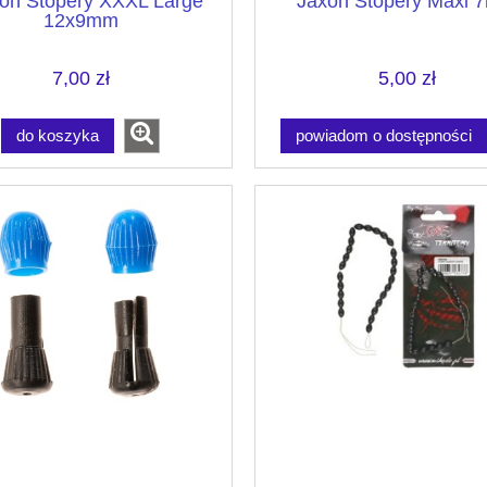
on Stopery XXXL Large
Jaxon Stopery Maxi 
12x9mm
7,00 zł
5,00 zł
do koszyka
powiadom o dostępności