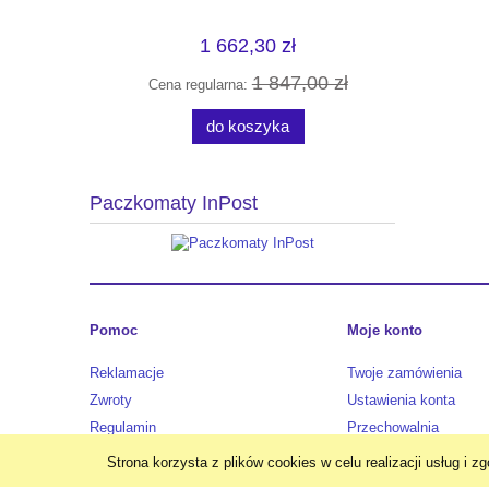
1 662,30 zł
0 zł
1 847,00 zł
Cena regularna:
Cena
do koszyka
Paczkomaty InPost
Pomoc
Moje konto
Reklamacje
Twoje zamówienia
Zwroty
Ustawienia konta
Regulamin
Przechowalnia
Strona korzysta z plików cookies w celu realizacji usług i z