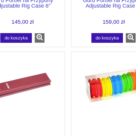
u Portfel na Przypony
Guru Portfel na Przy
justable Rig Case 6"
Adjustable Rig Case
145,00 zł
159,00 zł
do koszyka
do koszyka