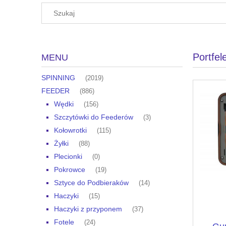
Portfel
MENU
SPINNING
(2019)
FEEDER
(886)
Wędki
(156)
Szczytówki do Feederów
(3)
Kołowrotki
(115)
Żyłki
(88)
Plecionki
(0)
Pokrowce
(19)
Sztyce do Podbieraków
(14)
Haczyki
(15)
Haczyki z przyponem
(37)
Fotele
(24)