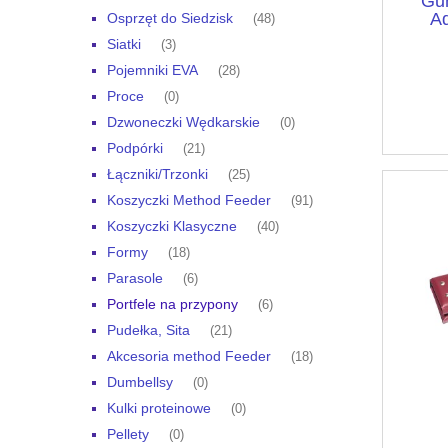
Gur
Ad
Osprzęt do Siedzisk
(48)
Siatki
(3)
Pojemniki EVA
(28)
Proce
(0)
Dzwoneczki Wędkarskie
(0)
Podpórki
(21)
Łączniki/Trzonki
(25)
Koszyczki Method Feeder
(91)
Koszyczki Klasyczne
(40)
Formy
(18)
Parasole
(6)
Portfele na przypony
(6)
Pudełka, Sita
(21)
Akcesoria method Feeder
(18)
Dumbellsy
(0)
Kulki proteinowe
(0)
Pellety
(0)