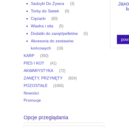
Jaxo
Sadzyki Do Żywca
(3)
M
Torby do Siatek
(0)
Ciężarki
(60)
Wiadra i sita
(5)
Dodatki do zanęt/pelletów
(5)
pow
Akcesoria do zestawów
końcowych
(19)
KARP
(350)
PIES I KOT
(41)
AKWARYSTYKA
(72)
ZANĘTY, PRZYNĘTY
(824)
POZOSTAŁE
(1065)
Nowości
Promocje
Opcje przeglądania