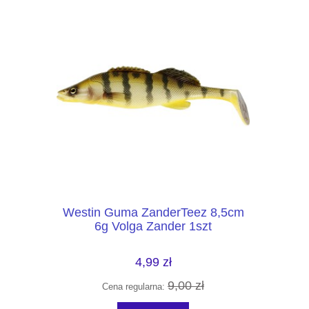
icker
Westin Guma ZanderTeez 8,5cm
Mikado Sz
50g
6g Volga Zander 1szt
Put 
4,99 zł
0 zł
9,00 zł
Cena regularna:
Cena