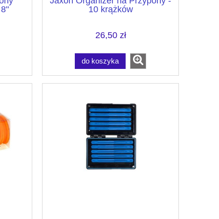
pony
Jaxon Organizer na Przypony -
 8"
10 krążków
26,50 zł
do koszyka