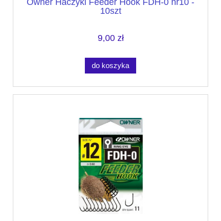
Owner Haczyki Feeder Hook FDH-0 nr10 -
10szt
9,00 zł
do koszyka