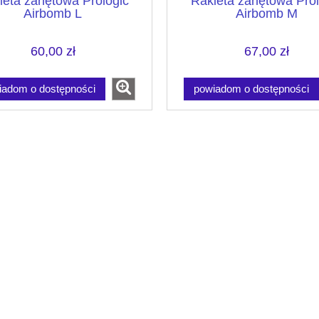
ieta zanętowa Prologic
Rakieta zanętowa Prol
Airbomb L
Airbomb M
60,00 zł
67,00 zł
iadom o dostępności
powiadom o dostępności