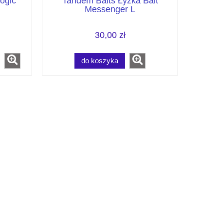
ogic
Tandem Baits Łyżka Bait
Messenger L
30,00 zł
do koszyka