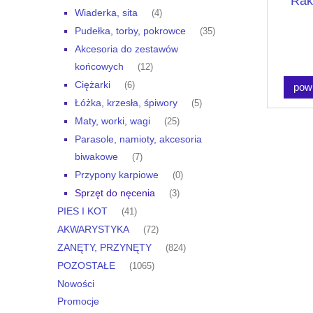
Rak
Wiaderka, sita
(4)
Pudełka, torby, pokrowce
(35)
Akcesoria do zestawów
końcowych
(12)
Ciężarki
(6)
pow
Łóżka, krzesła, śpiwory
(5)
Maty, worki, wagi
(25)
Parasole, namioty, akcesoria
biwakowe
(7)
Przypony karpiowe
(0)
Sprzęt do nęcenia
(3)
PIES I KOT
(41)
AKWARYSTYKA
(72)
ZANĘTY, PRZYNĘTY
(824)
POZOSTAŁE
(1065)
Nowości
Promocje