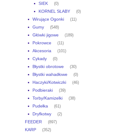
SIEK
(0)
KORNEL SŁABY
(0)
Wirujące Ogonki
(11)
Gumy
(548)
Główki jigowe
(189)
Pokrowce
(11)
Akcesoria
(101)
Cykady
(0)
Błystki obrotowe
(30)
Błystki wahadłowe
(0)
Haczyki/Kotwiczki
(46)
Podbieraki
(39)
Torby/Kamizelki
(38)
Pudełka
(61)
Dryfkotwy
(2)
FEEDER
(897)
KARP
(352)