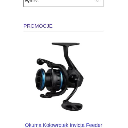
PROMOCJE
24 TDR
Okuma Kołowrotek Invicta Feeder
Mikado G