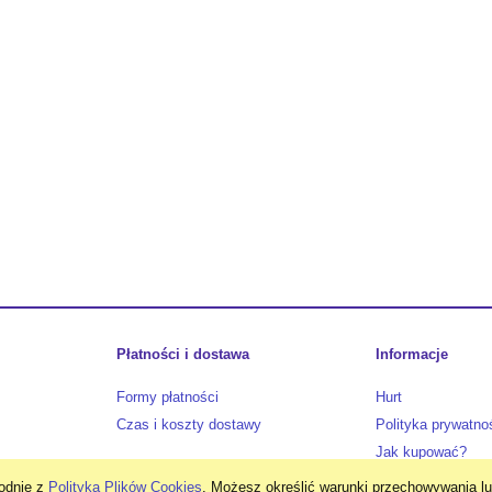
nr2/0 14g 20szt
Salopettes - XL
21,50 zł
549,00 zł
43,00 zł
599,00 zł
a regularna:
Cena regularna:
do koszyka
do koszyka
Płatności i dostawa
Informacje
Formy płatności
Hurt
Czas i koszty dostawy
Polityka prywatno
Jak kupować?
godnie z
Polityką Plików Cookies
. Możesz określić warunki przechowywania lu