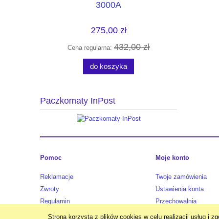
3000A
275,00 zł
00 zł
432,00 zł
Cena regularna:
Cen
do koszyka
Paczkomaty InPost
Pomoc
Moje konto
Reklamacje
Twoje zamówienia
Zwroty
Ustawienia konta
Regulamin
Przechowalnia
Strona korzysta z plików cookies w celu realizacji usług i z