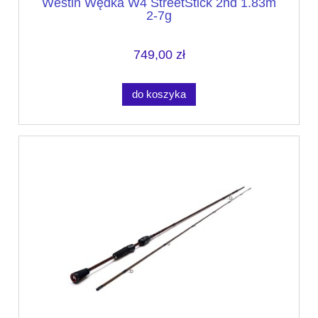
Westin Wędka W4 StreetStick 2nd 1.83m
2-7g
749,00 zł
do koszyka