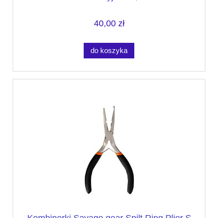
40,00 zł
do koszyka
Kombinerki Savage gear Spilt Ring Plier S