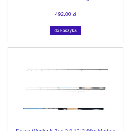
492,00 zł
do koszyka
Daiwa Wędka N'Zon 2.0 12' 3.66m Method