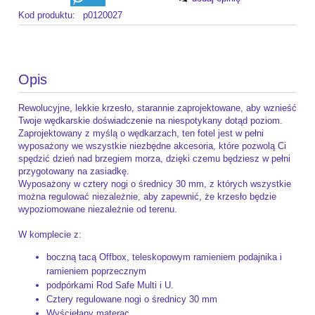
Kod produktu:
p0120027
Opis
Rewolucyjne, lekkie krzesło, starannie zaprojektowane, aby wznieść
Twoje wędkarskie doświadczenie na niespotykany dotąd poziom.
Zaprojektowany z myślą o wędkarzach, ten fotel jest w pełni
wyposażony we wszystkie niezbędne akcesoria, które pozwolą Ci
spędzić dzień nad brzegiem morza, dzięki czemu będziesz w pełni
przygotowany na zasiadkę.
Wyposażony w cztery nogi o średnicy 30 mm, z których wszystkie
można regulować niezależnie, aby zapewnić, że krzesło będzie
wypoziomowane niezależnie od terenu.
W komplecie z:
boczną tacą Offbox, teleskopowym ramieniem podajnika i
ramieniem poprzecznym
podpórkami Rod Safe Multi i U.
Cztery regulowane nogi o średnicy 30 mm
Wyściełany materac